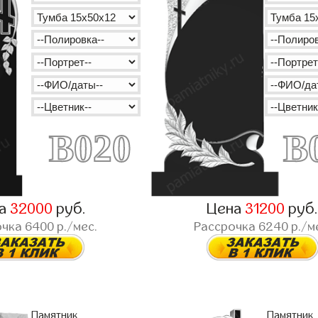
B020
B
на
32000
руб.
Цена
31200
руб
очка
6400
р./мес.
Рассрочка
6240
р./м
Памятник
Памятник