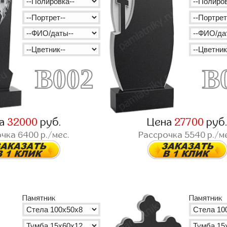
B002
B
на
32000
руб.
Цена
27700
руб
очка
6400
р./мес.
Рассрочка
5540
р./м
Памятник
Памятник