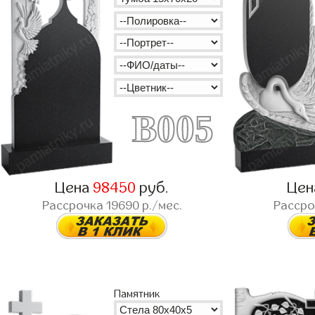
B005
Цена
98450
руб.
Це
Рассрочка
19690
р./мес.
Расср
Памятник