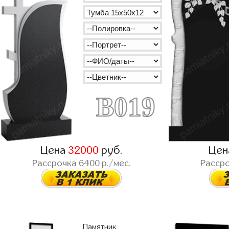
B019
Цена
32000
руб.
Це
Рассрочка
6400
р./мес.
Расср
Памятник