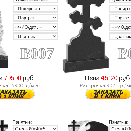
B007
B
на
79500
руб.
Цена
45120
руб
очка
15900
р./мес.
Рассрочка
9024
р./м
Памятник
Памятник