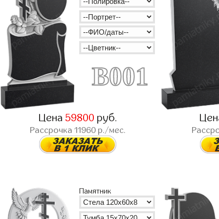
B001
Цена
59800
руб.
Це
Рассрочка
11960
р./мес.
Расср
Памятник