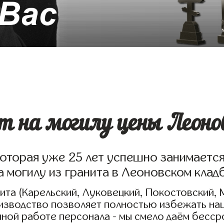
 на могилу цены Леонов
которая уже 25 лет успешно занимаетс
а могилу из гранита в Леоновском клад
та (Карельский, Луковецкий, Покостовский, 
оизводство позволяет полностью избежать на
нной работе персонала - мы смело даём бесс