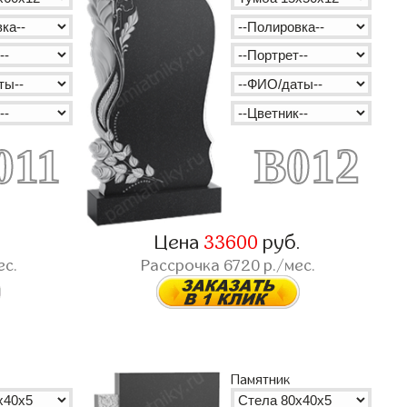
011
B012
.
Цена
33600
руб.
ес.
Рассрочка
6720
р./мес.
Памятник