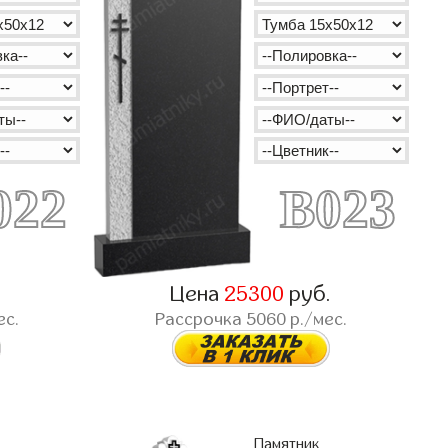
022
B023
.
Цена
25300
руб.
ес.
Рассрочка
5060
р./мес.
Памятник