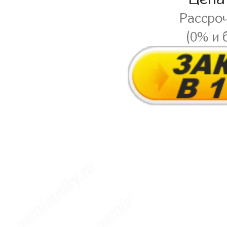
Рассро
(0% и 