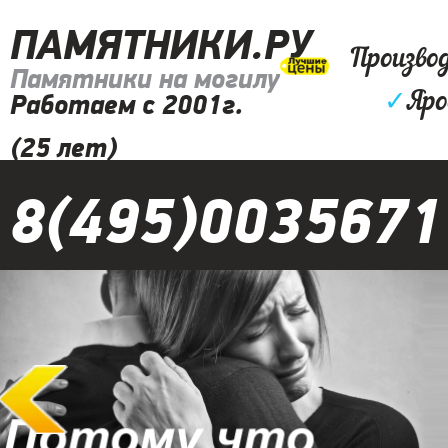
ПАМЯТНИКИ.РУ
Произво
Памятники на могилу
✓
Яро
Работаем с 2001г.
(25 лет)
8(495)0035671