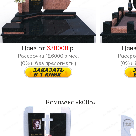
Цена от
630000
р.
Цена
Рассрочка
126000
р.мес.
Расср
(0% и без предоплаты)
(0% и
Комплекс «k005»