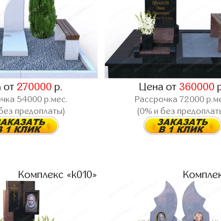
 от
270000
р.
Цена от
360000
р
очка
54000
р.мес.
Рассрочка
72000
р.м
 без предоплаты)
(0% и без предоплат
Комплекс «k010»
Комплек