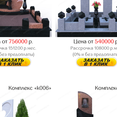
 от
756000
р.
Цена от
540000
р
очка
151200
р.мес.
Рассрочка
108000
р.м
 без предоплаты)
(0% и без предоплат
Комплекс «k006»
Комплек