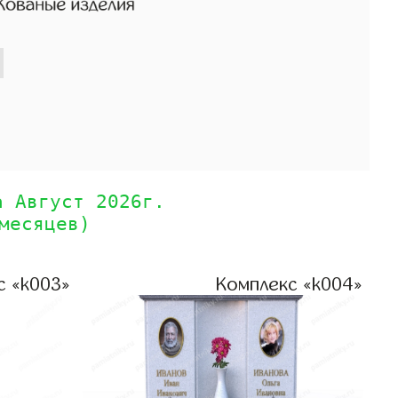
а Август 2026г.
месяцев)
с «k003»
Комплекс «k004»