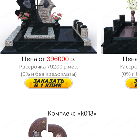
Цена от
396000
р.
Цен
Рассрочка
79200
р.мес.
Расср
(0% и без предоплаты)
(0% и
Комплекс «k013»