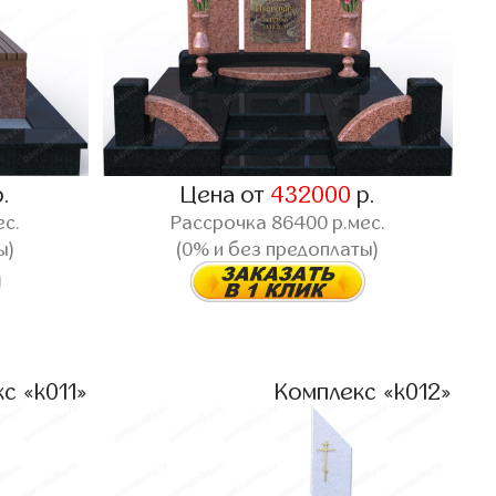
.
Цена от
432000
р.
ес.
Рассрочка
86400
р.мес.
ы)
(0% и без предоплаты)
с «k011»
Комплекс «k012»