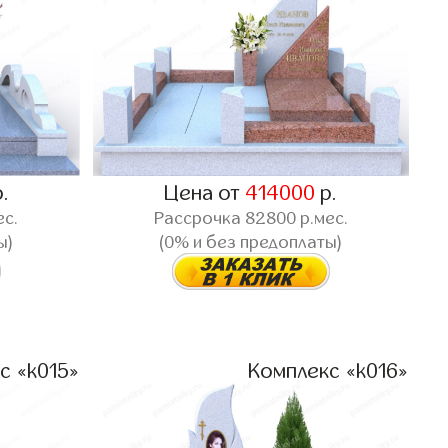
.
Цена от
414000
р.
ес.
Рассрочка
82800
р.мес.
ы)
(0% и без предоплаты)
с «k015»
Комплекс «k016»