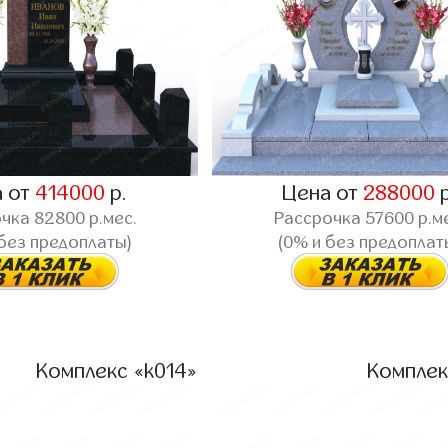
а от
414000
р.
Цена от
288000
р
очка
82800
р.мес.
Рассрочка
57600
р.м
 без предоплаты)
(0% и без предоплат
Комплекс «k014»
Комплек