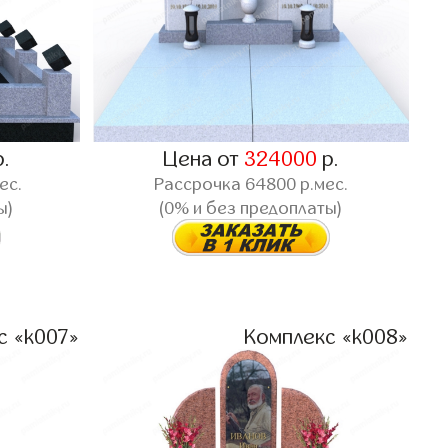
.
Цена от
324000
р.
ес.
Рассрочка
64800
р.мес.
ы)
(0% и без предоплаты)
с «k007»
Комплекс «k008»