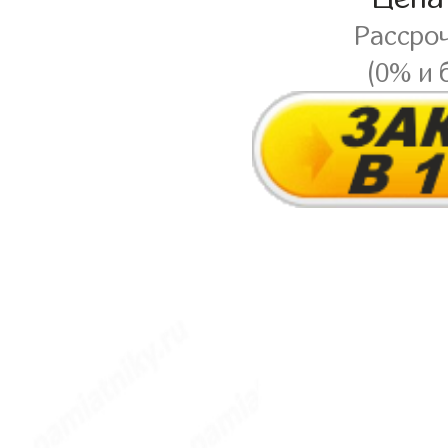
Рассро
(0% и 