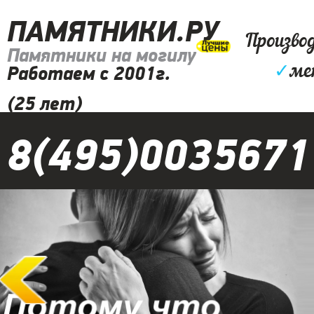
ПАМЯТНИКИ.РУ
Произво
Памятники на могилу
✓
ме
Работаем с 2001г.
(25 лет)
8(495)0035671