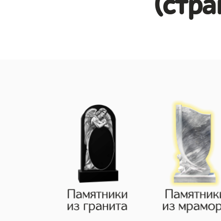
(стра