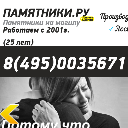
ПАМЯТНИКИ.РУ
Произво
Памятники на могилу
✓
Лос
Работаем с 2001г.
(25 лет)
8(495)0035671