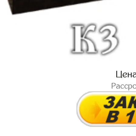
Цен
Расср