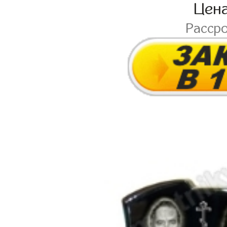
Цен
Расср