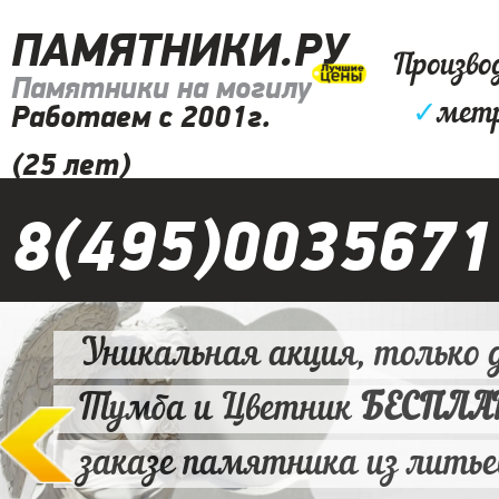
ПАМЯТНИКИ.РУ
Произво
Памятники на могилу
✓
метр
Работаем с 2001г.
(25 лет)
8(495)0035671
Уникальная акция, только д
Тумба и Цветник
БЕСПЛ
заказе памятника из литье