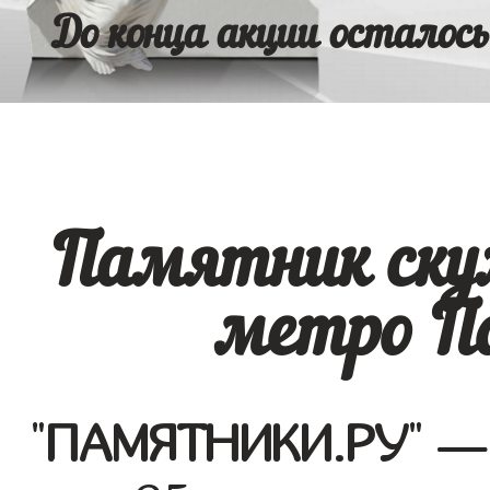
До конца акции осталось
Памятник ску
метро П
"
ПАМЯТНИКИ.РУ
" —