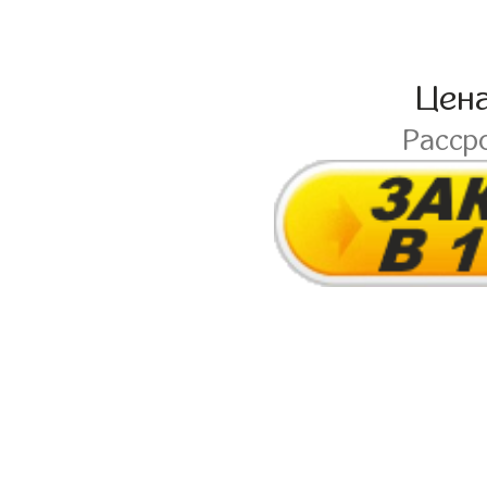
Цен
Расср