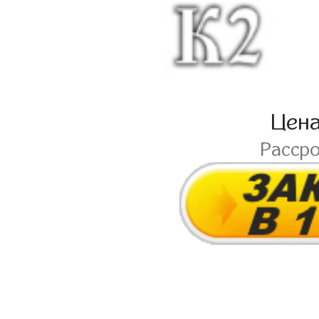
Цен
Расср