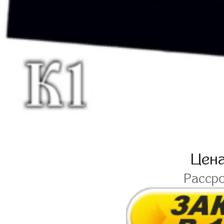
Цен
Расср