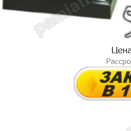
Цен
Расср