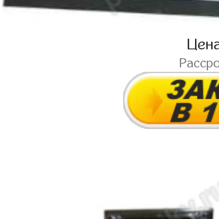
Цен
Расср