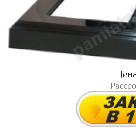
Цен
Расср