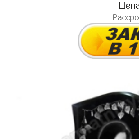
Цен
Расср