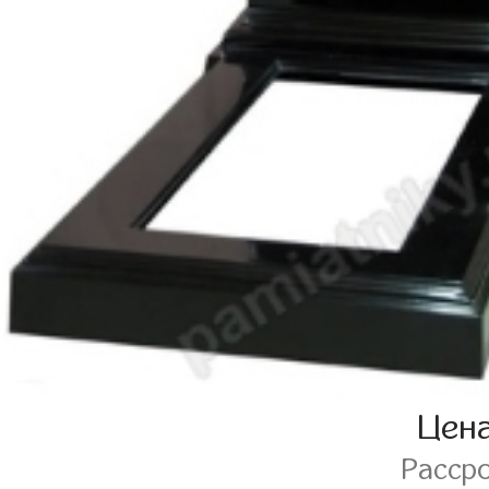
Цен
Расср