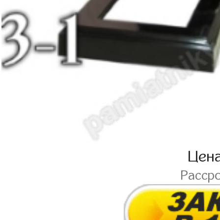
Цен
Расср