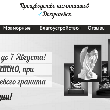
Производство памятников
✓
Докучаевск
Мраморные↓
Благоустройство↓
Отзывы
 до 7 Августа!
АТНО
, при
ьевого гранита
ции!