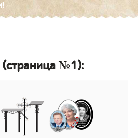
и!
 (страница №1):