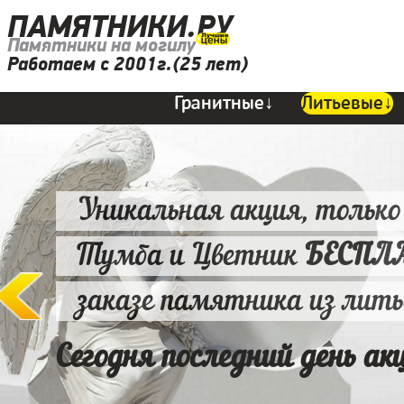
ПАМЯТНИКИ.РУ
Памятники на могилу
Работаем с 2001г.(25 лет)
Гранитные↓
Литьевые↓
Уникальная акция, только
Тумба и Цветник
БЕСПЛ
заказе памятника из лит
Сегодня последний день ак