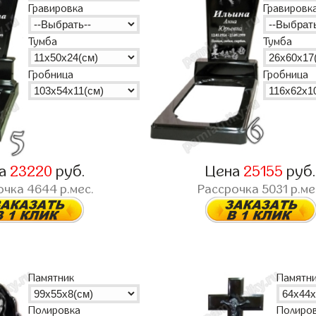
Гравировк
Гравировка
Тумба
Тумба
Гробница
Гробница
на
23220
руб.
Цена
25155
руб
очка
4644
р.мес.
Рассрочка
5031
р.ме
Памятник
Памятн
Полиро
Полировка