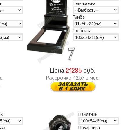
а
Гравировка
Тумба
Гробница
.
Цена
21285
руб.
с.
Рассрочка
4257
р.мес.
ик
Памятник
вка
Полировка