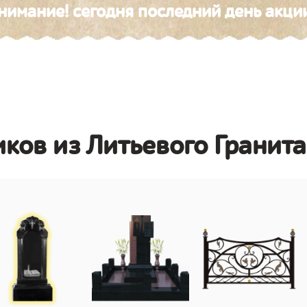
нимание! сегодня последний день акци
иков из Литьевого Гранита