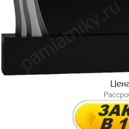
Цен
Расср