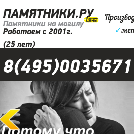
ПАМЯТНИКИ.РУ
Произво
Памятники на могилу
✓
мет
Работаем с 2001г.
(25 лет)
8(495)0035671