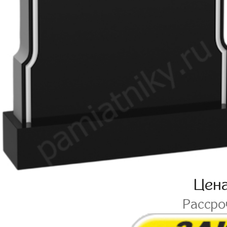
Цен
Расср