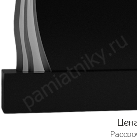
Цен
Расср