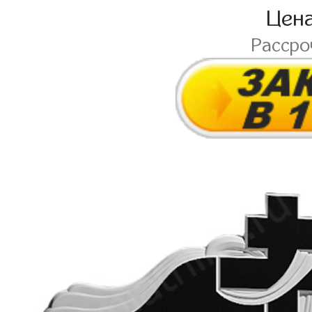
Цен
Расср