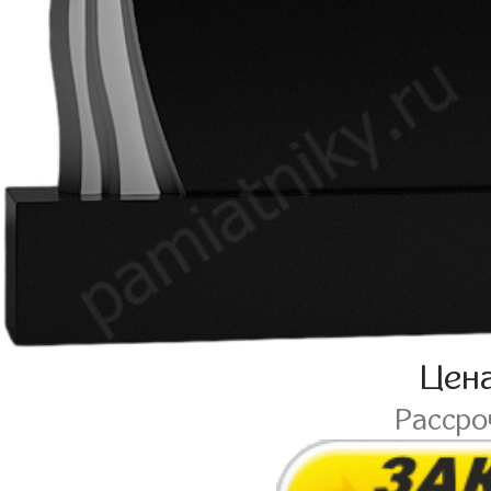
Цен
Расср