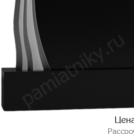
Цен
Расср