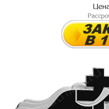
Цен
Расср