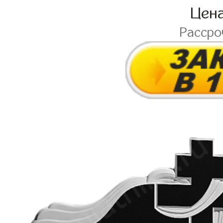
Цен
Расср