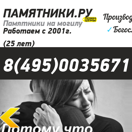
ПАМЯТНИКИ.РУ
Произво
Памятники на могилу
✓
Богос
Работаем с 2001г.
(25 лет)
8(495)0035671