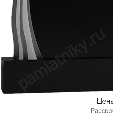
Цен
Расср