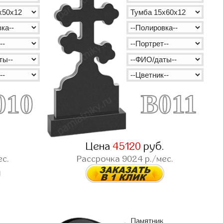
010
B011
.
Цена
45120
руб.
ес.
Рассрочка
9024
р./мес.
Памятник