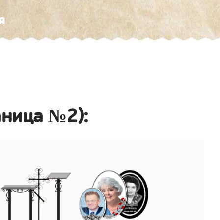
я
аница №2):