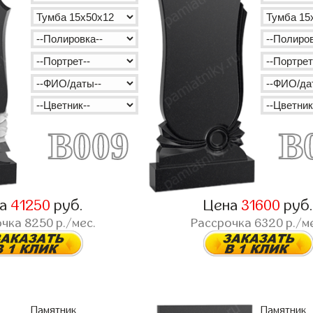
B009
B
на
41250
руб.
Цена
31600
руб
очка
8250
р./мес.
Рассрочка
6320
р./м
Памятник
Памятник