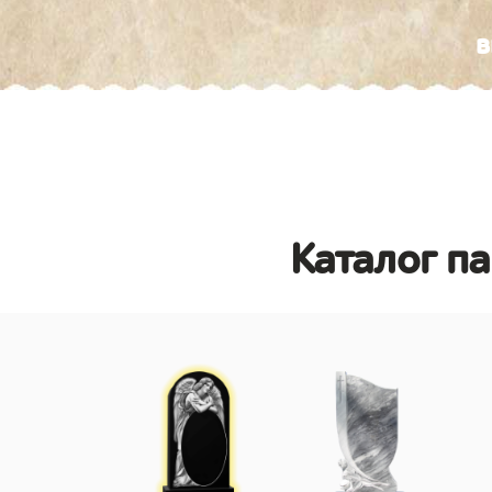
в
Каталог п