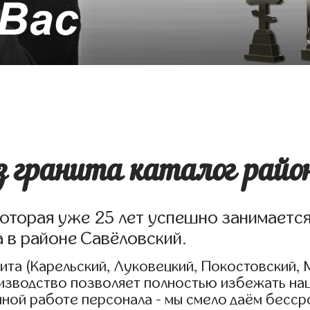
 гранита каталог район
которая уже 25 лет успешно занимаетс
а в районе Савёловский.
та (Карельский, Луковецкий, Покостовский, 
оизводство позволяет полностью избежать на
нной работе персонала - мы смело даём бесср