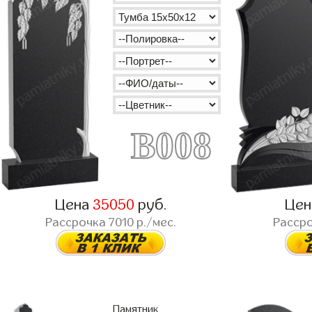
B008
Цена
35050
руб.
Це
Рассрочка
7010
р./мес.
Расср
Памятник