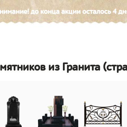
нимание! до конца акции осталось 4 дн
амятников из Гранита (стр