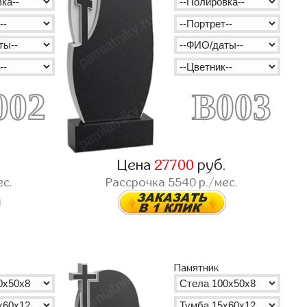
002
B003
.
Цена
27700
руб.
ес.
Рассрочка
5540
р./мес.
Памятник