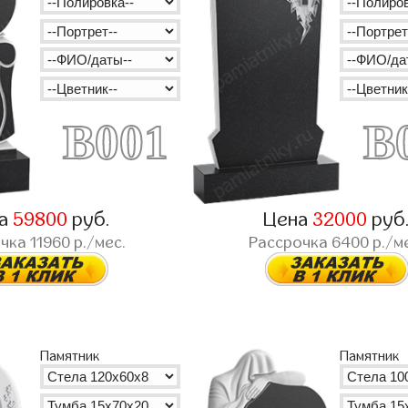
B001
B
на
59800
руб.
Цена
32000
руб
очка
11960
р./мес.
Рассрочка
6400
р./м
Памятник
Памятник