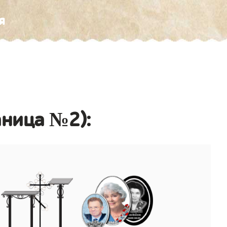
я
аница №2):