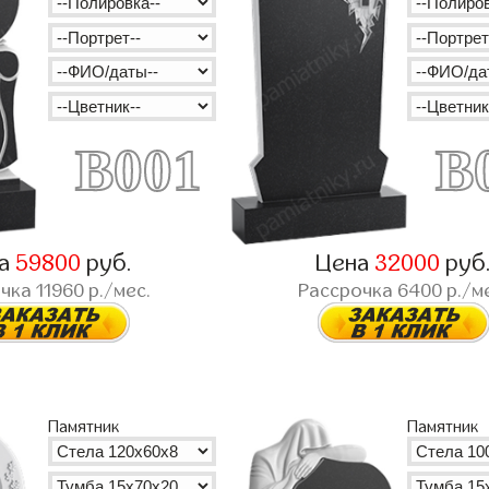
B001
B
на
59800
руб.
Цена
32000
руб
очка
11960
р./мес.
Рассрочка
6400
р./м
Памятник
Памятник