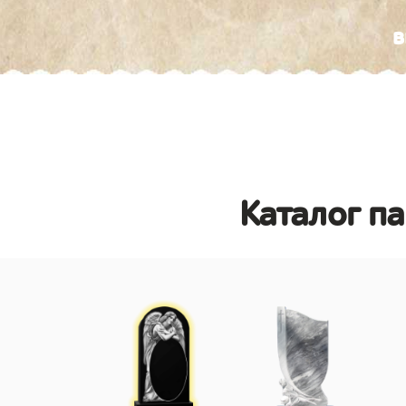
в
Каталог п