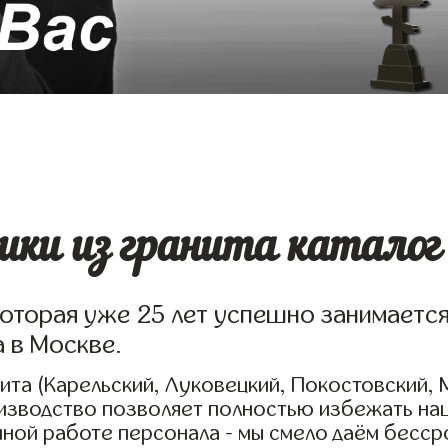
ки из гранита каталог
которая уже 25 лет успешно занимаетс
а в Москве.
та (Карельский, Луковецкий, Покостовский, 
оизводство позволяет полностью избежать на
нной работе персонала - мы смело даём бесср