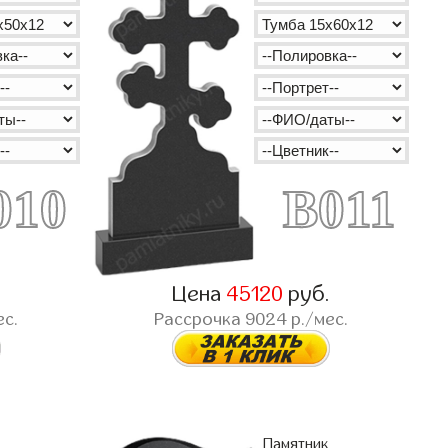
010
B011
.
Цена
45120
руб.
ес.
Рассрочка
9024
р./мес.
Памятник