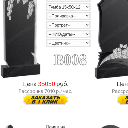
B008
Цена
35050
руб.
Це
Рассрочка
7010
р./мес.
Расср
Памятник