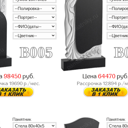
B005
B
а
98450
руб.
Цена
64470
руб
очка
19690
р./мес.
Рассрочка
12894
р./м
Памятник
Памятник