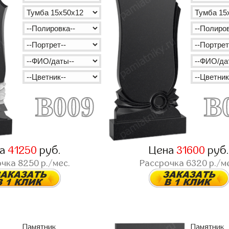
B009
B
на
41250
руб.
Цена
31600
руб
очка
8250
р./мес.
Рассрочка
6320
р./м
Памятник
Памятник