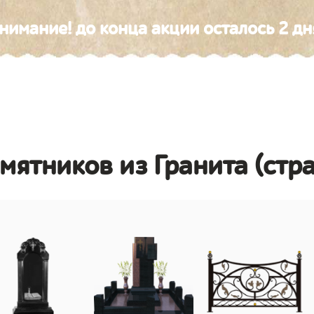
нимание! до конца акции осталось 2 дн
амятников из Гранита (стр