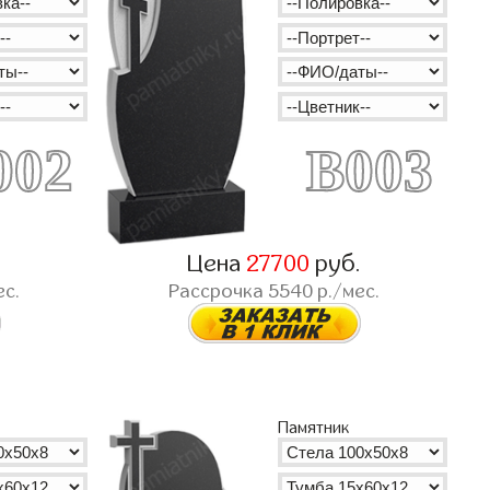
002
B003
.
Цена
27700
руб.
ес.
Рассрочка
5540
р./мес.
Памятник