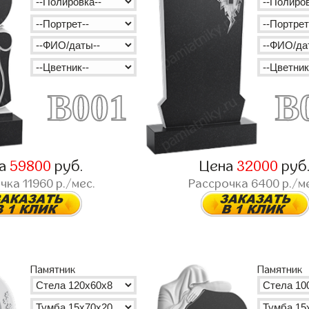
B001
B
на
59800
руб.
Цена
32000
руб
очка
11960
р./мес.
Рассрочка
6400
р./м
Памятник
Памятник