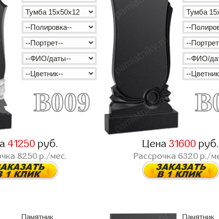
B009
B
на
41250
руб.
Цена
31600
руб
очка
8250
р./мес.
Рассрочка
6320
р./м
Памятник
Памятник