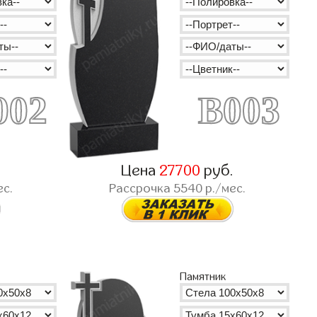
002
B003
.
Цена
27700
руб.
ес.
Рассрочка
5540
р./мес.
Памятник