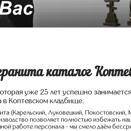
гранита каталог Коптев
которая уже 25 лет успешно занимаетс
а в Коптевском кладбище.
та (Карельский, Луковецкий, Покостовский, 
оизводство позволяет полностью избежать на
нной работе персонала - мы смело даём бесср