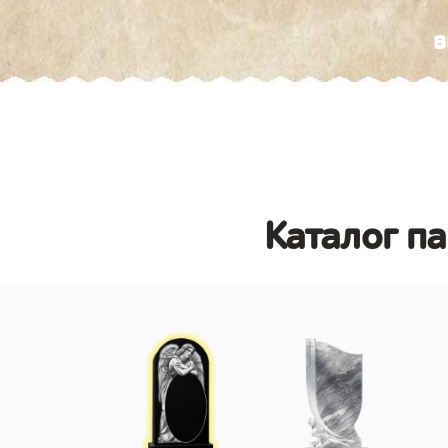
в
Каталог п