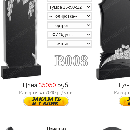
B008
Цена
35050
руб.
Це
Рассрочка
7010
р./мес.
Расср
Памятник