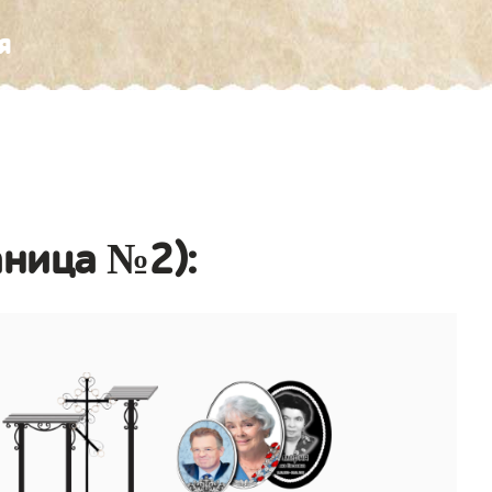
я
аница №2):