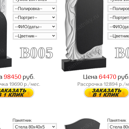
B005
B
а
98450
руб.
Цена
64470
руб
очка
19690
р./мес.
Рассрочка
12894
р./м
Памятник
Памятник