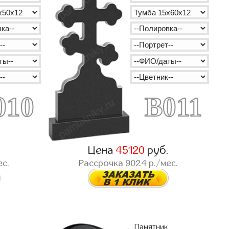
010
B011
.
Цена
45120
руб.
ес.
Рассрочка
9024
р./мес.
Памятник