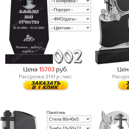
Цена
15703
руб.
Це
Рассрочка
3141
р./мес.
Расср
Памятник