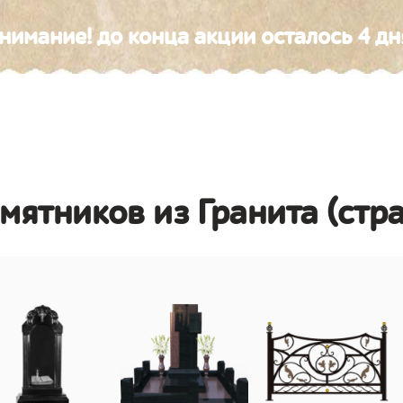
нимание! до конца акции осталось 4 дн
амятников из Гранита (стр