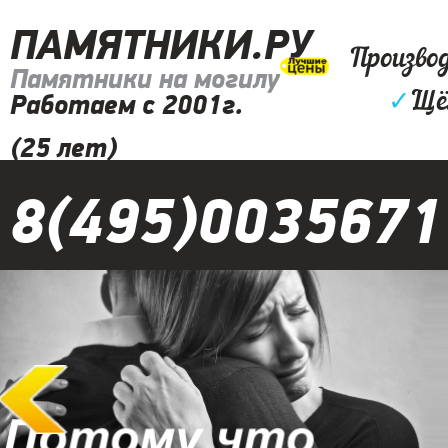
ПАМЯТНИКИ.РУ
Произво
Памятники на могилу
✓
Щё
Работаем с 2001г.
(25 лет)
8(495)0035671