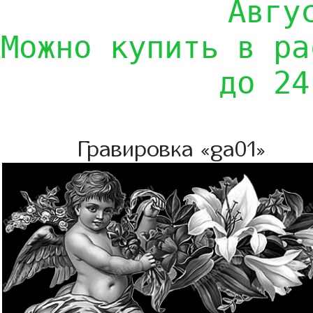
Авгу
Можно купить в ра
до 24
Гравировка «ga01»