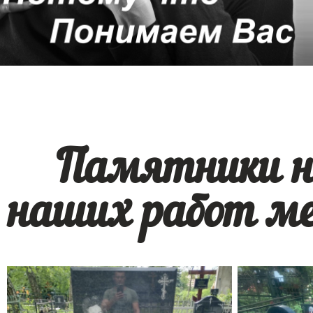
Памятники н
наших работ м