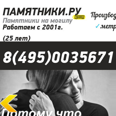
ПАМЯТНИКИ.РУ
Произво
Памятники на могилу
✓
метр
Работаем с 2001г.
(25 лет)
8(495)0035671