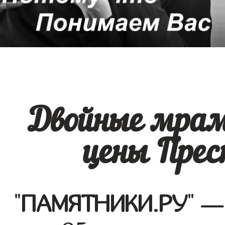
Двойные мра
цены Прес
"
ПАМЯТНИКИ.РУ
" —