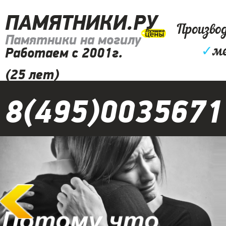
ПАМЯТНИКИ.РУ
Произво
Памятники на могилу
✓
м
Работаем с 2001г.
(25 лет)
8(495)0035671