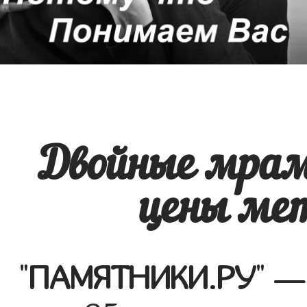
Двойные мра
цены ме
"
ПАМЯТНИКИ.РУ
" —