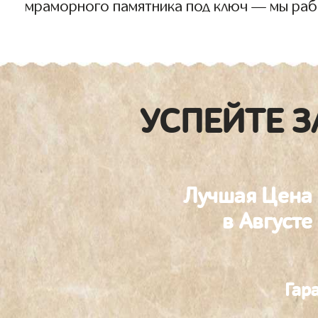
мраморного памятника под ключ — мы раб
УСПЕЙТЕ З
Лучшая Цена
в Августе
Гар