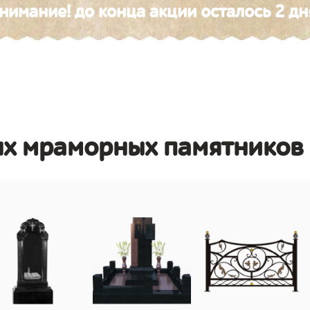
нимание! до конца акции осталось 2 дн
ых мраморных памятников 