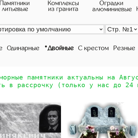
•
е
Одинарные
Двойные
С крестом
Резные
морные памятники актуальны на Авгу
ть в рассрочку (только у нас до 24 