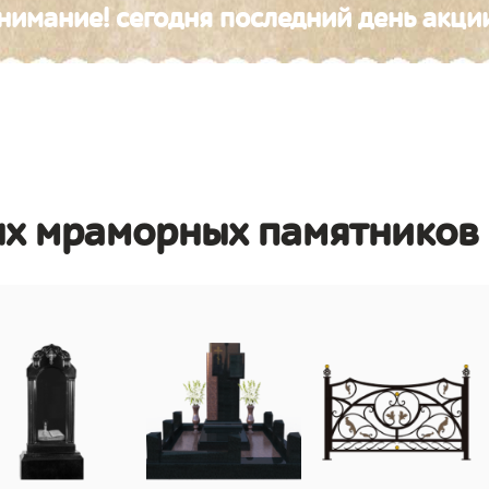
нимание! сегодня последний день акци
ых мраморных памятников 