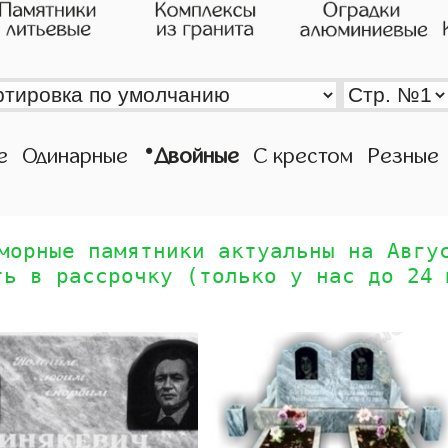
•
е
Одинарные
Двойные
С крестом
Резные
морные памятники актуальны на Авгу
ть в рассрочку (только у нас до 24 