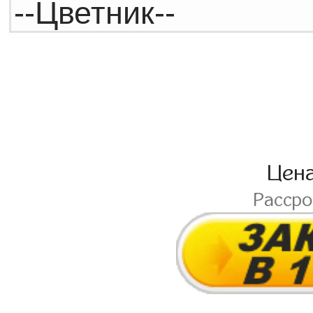
Цен
Расср