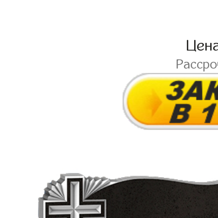
Цен
Расср