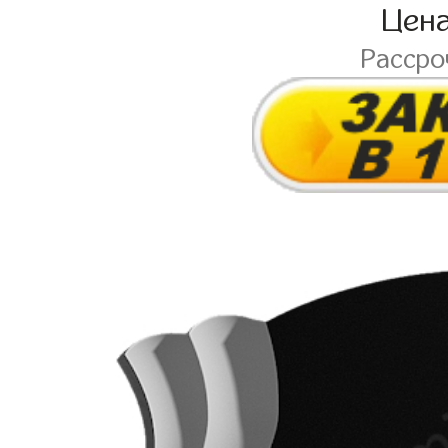
Цен
Расср