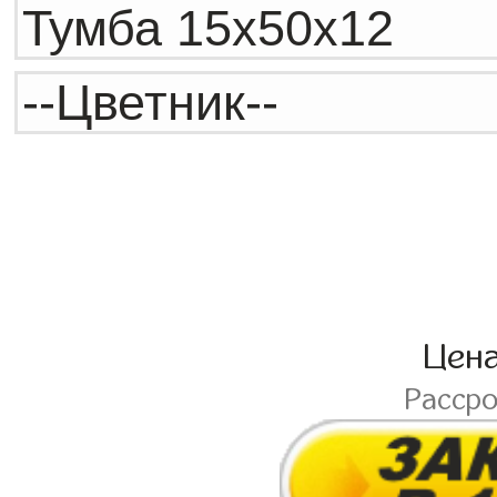
Цен
Расср