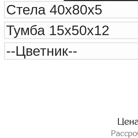
Цен
Расср