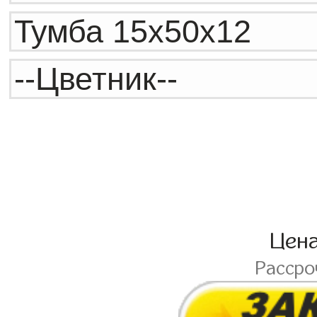
Цен
Расср