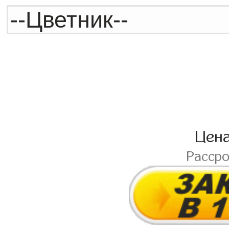
Цен
Расср