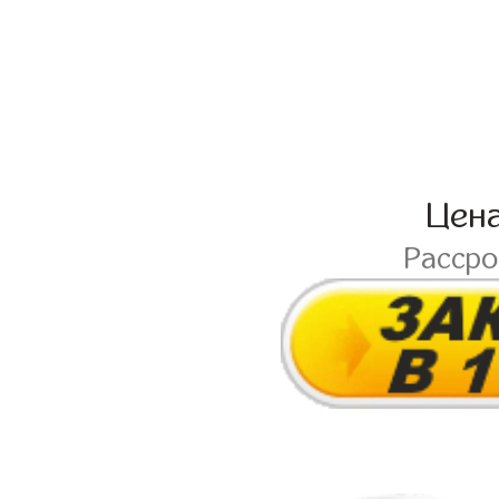
Цен
Расср