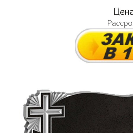
Цен
Расср