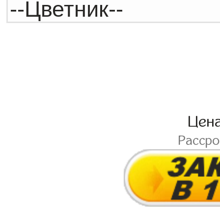
Цен
Расср