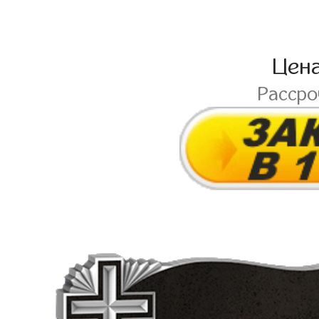
Цен
Расср