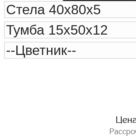
Цен
Расср