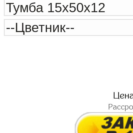
Цен
Расср