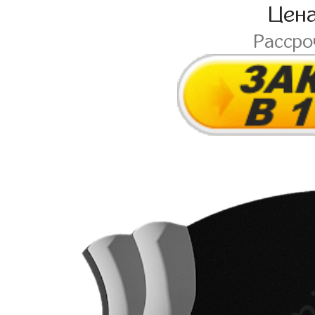
Цен
Расср