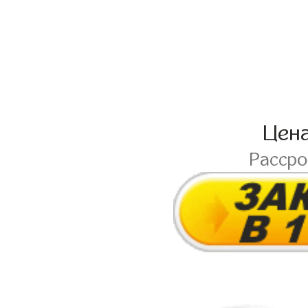
Цен
Расср