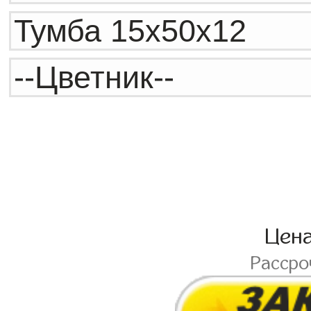
Цен
Расср