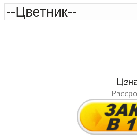
Цен
Расср