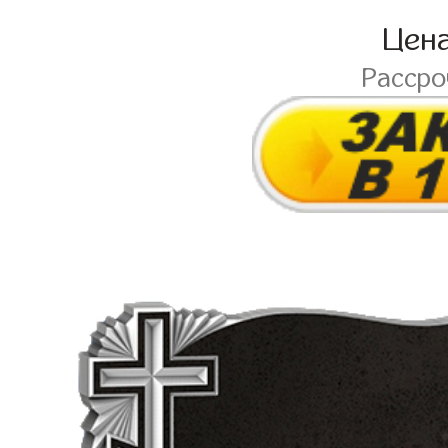
Цен
Расср