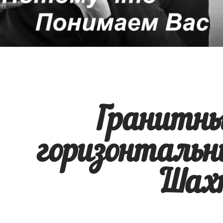
Гранитн
горизонтальн
Шах