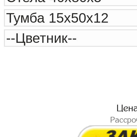
Цен
Расср