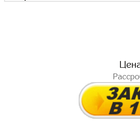
Цен
Расср