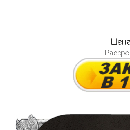
Цен
Расср