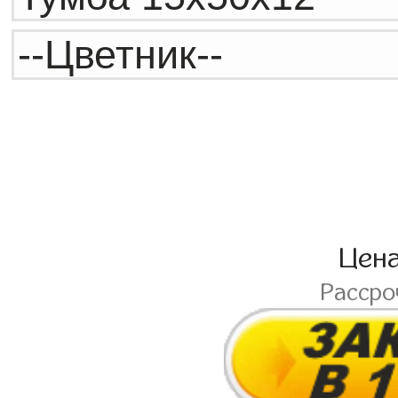
Цен
Расср