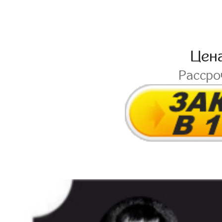
Цен
Расср