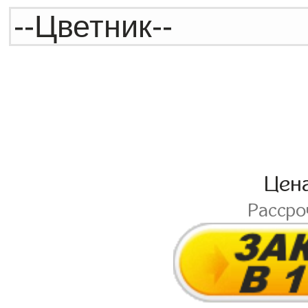
Цен
Расср