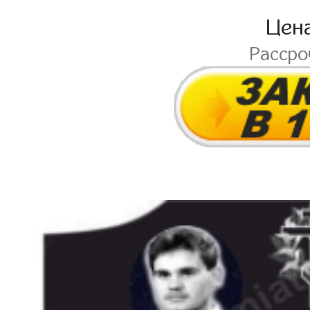
Цен
Расср