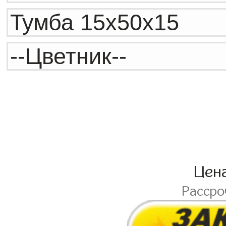
Цен
Расср