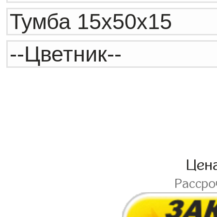
Цен
Расср