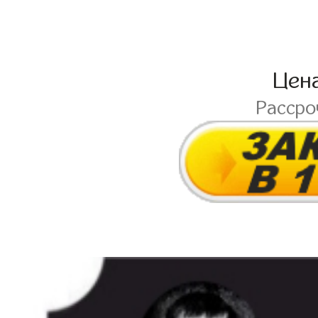
Цен
Расср