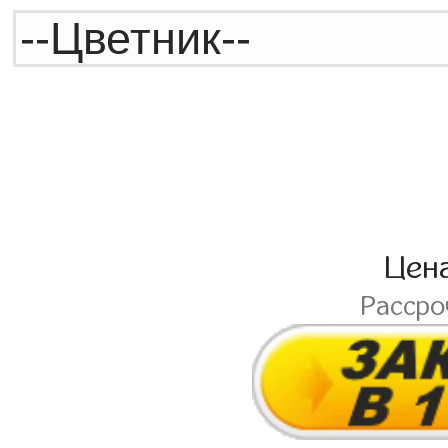
Цен
Расср