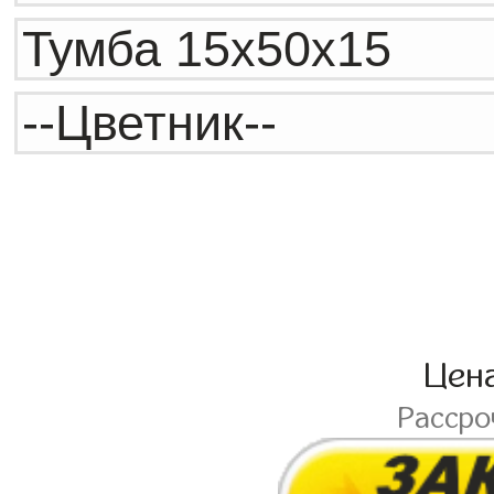
Цен
Расср