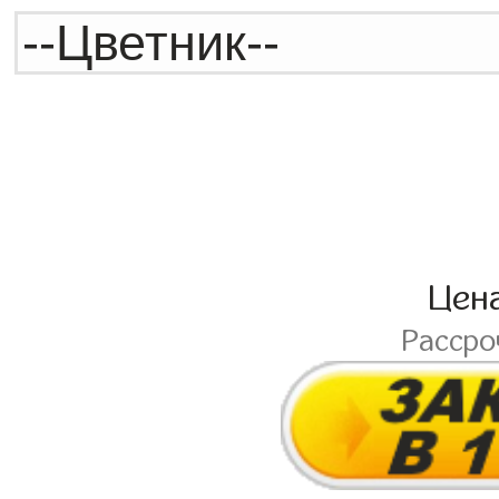
Цен
Расср