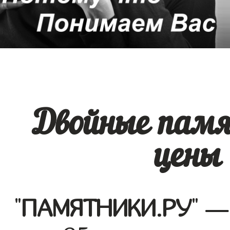
Двойные памя
цены 
"
ПАМЯТНИКИ.РУ
" —