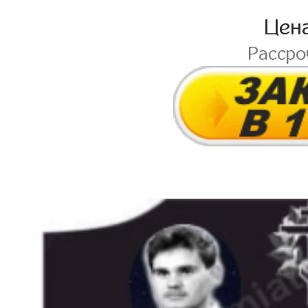
Цен
Расср