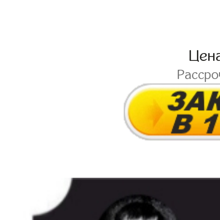
Цен
Расср