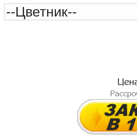
Цен
Расср