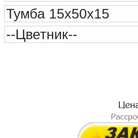
Цен
Расср