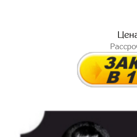
Цен
Расср