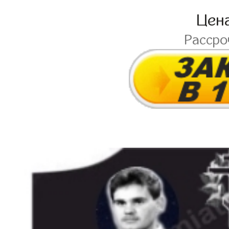
Цен
Расср