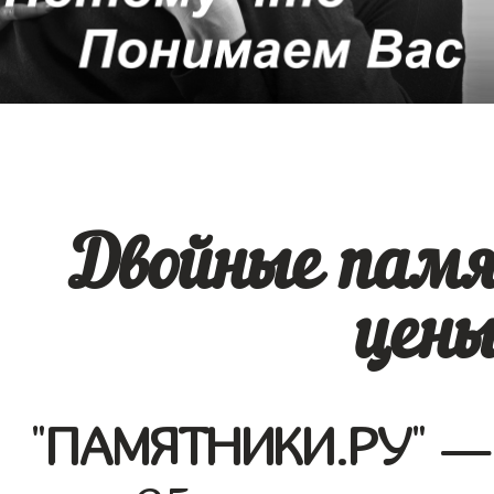
Двойные памя
цен
"
ПАМЯТНИКИ.РУ
" —