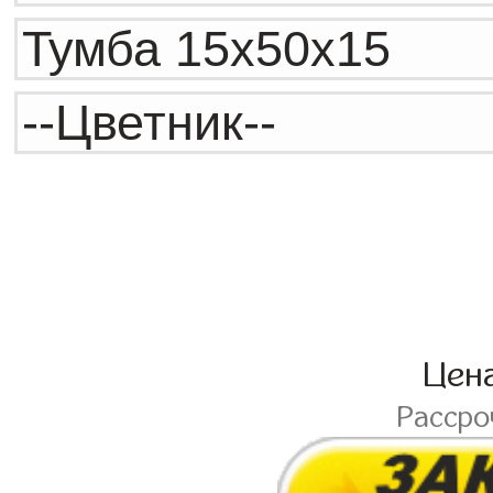
Цен
Расср