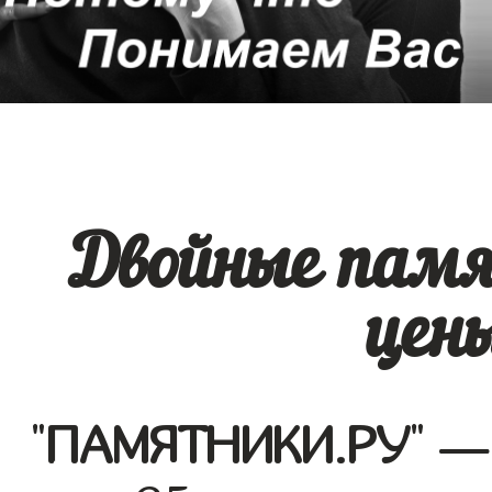
Двойные памя
цены
"
ПАМЯТНИКИ.РУ
" —