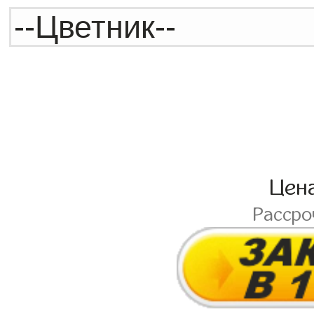
Цен
Расср