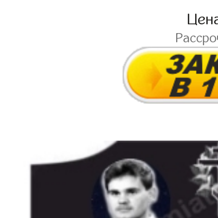
Цен
Расср