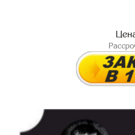
Цен
Расср