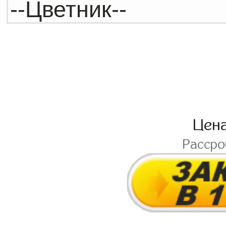
Цен
Расср