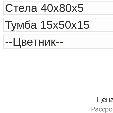
Цен
Расср