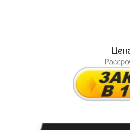
Цен
Расср