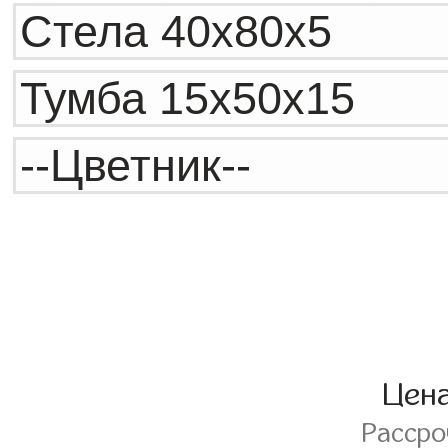
Цен
Расср