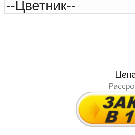
Цен
Расср