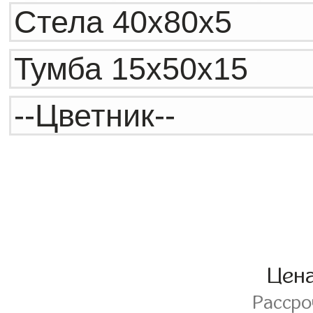
Цен
Расср