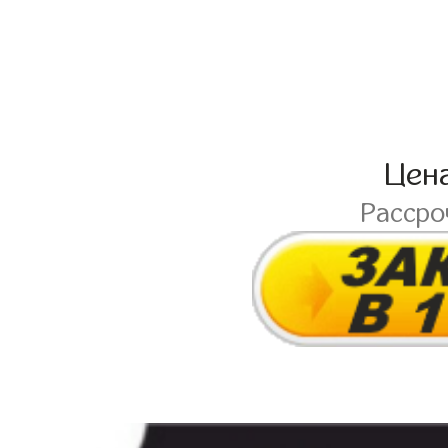
Цен
Расср