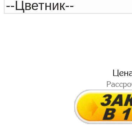
Цен
Расср