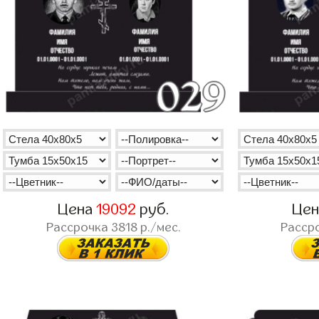
Цена
19092
руб.
Це
Рассрочка
3818
р./мес.
Расср