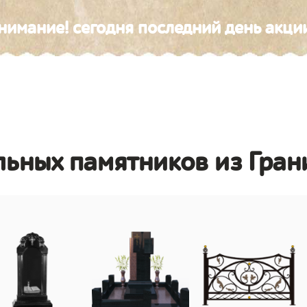
нимание! сегодня последний день акци
льных памятников из Гран