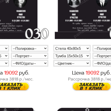
на
19092
руб.
Цена
19092
руб
очка
3818
р./мес.
Рассрочка
3818
р./ме