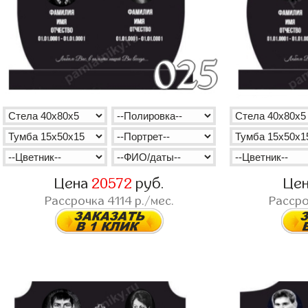
Цена
20572
руб.
Це
Рассрочка
4114
р./мес.
Расср