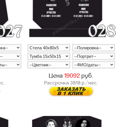
.
Цена
19092
руб.
с.
Рассрочка
3818
р./мес.