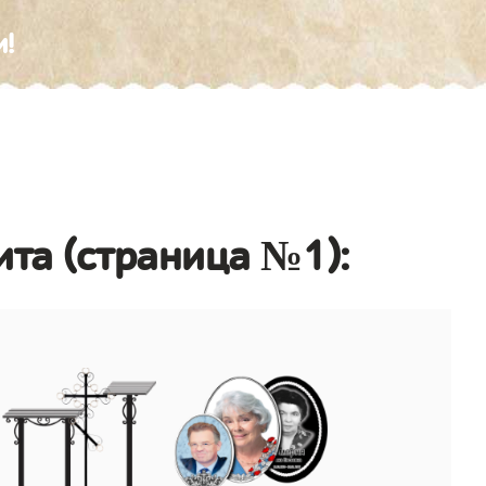
и!
ита (страница №1):