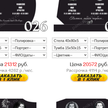
на
21312
руб.
Цена
20572
руб
очка
4262
р./мес.
Рассрочка
4114
р./ме