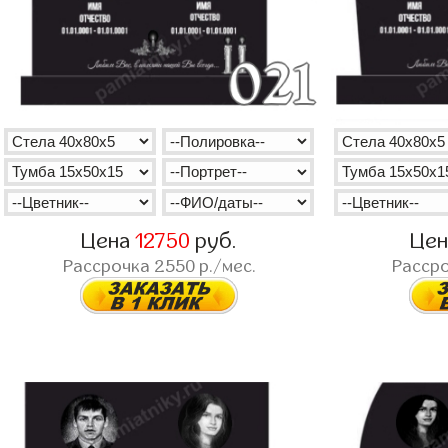
Цена
12750
руб.
Це
Рассрочка
2550
р./мес.
Расср