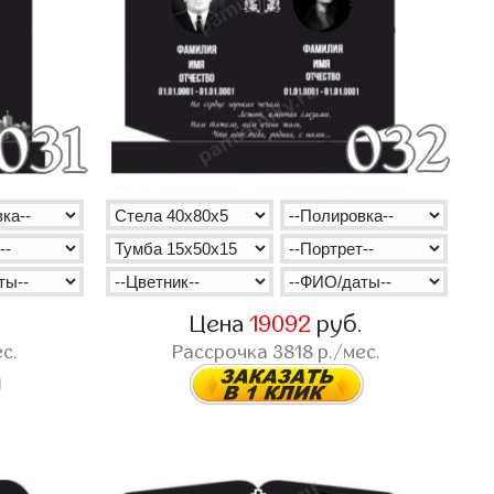
.
Цена
19092
руб.
с.
Рассрочка
3818
р./мес.