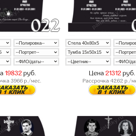
на
19832
руб.
Цена
21312
руб.
очка
3966
р./мес.
Рассрочка
4262
р./м