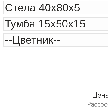
Цен
Расср