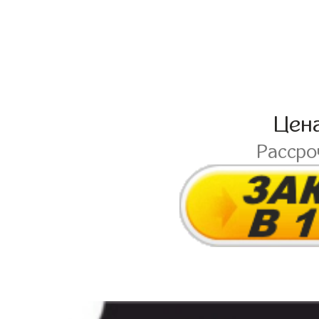
Цен
Расср