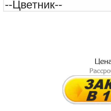
Цен
Расср