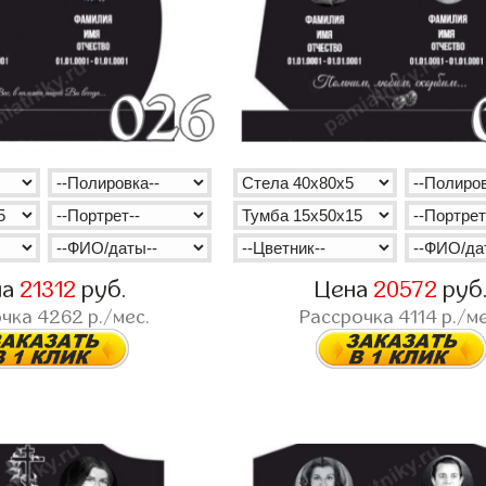
на
21312
руб.
Цена
20572
руб
очка
4262
р./мес.
Рассрочка
4114
р./ме