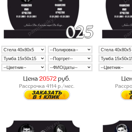
Цена
20572
руб.
Це
Рассрочка
4114
р./мес.
Расср