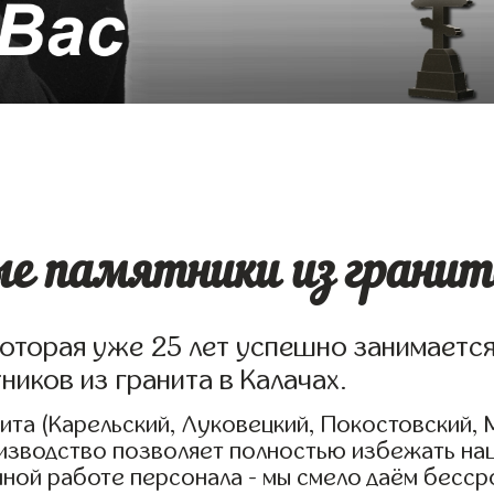
ые памятники из гранит
которая уже 25 лет успешно занимаетс
иков из гранита в Калачах.
та (Карельский, Луковецкий, Покостовский, 
оизводство позволяет полностью избежать на
нной работе персонала - мы смело даём бесс