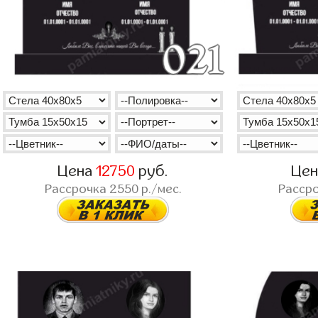
Цена
12750
руб.
Це
Рассрочка
2550
р./мес.
Расср