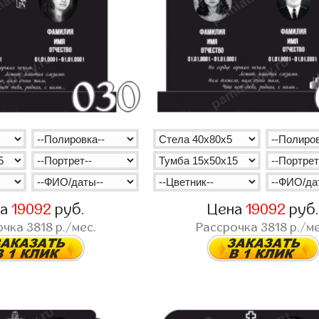
на
19092
руб.
Цена
19092
руб
очка
3818
р./мес.
Рассрочка
3818
р./ме