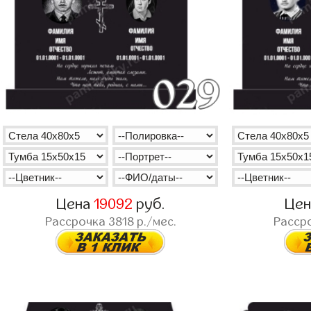
Цена
19092
руб.
Це
Рассрочка
3818
р./мес.
Расср