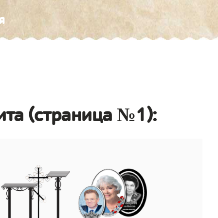
я
ита (страница №1):