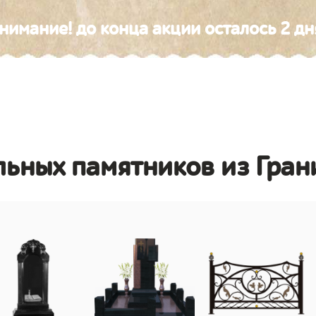
нимание! до конца акции осталось 2 дн
льных памятников из Гран