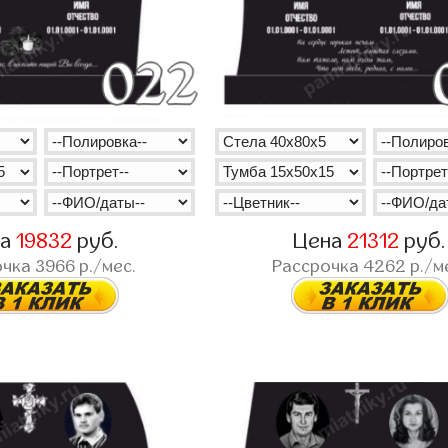
на
19832
руб.
Цена
21312
руб.
очка
3966
р./мес.
Рассрочка
4262
р./м