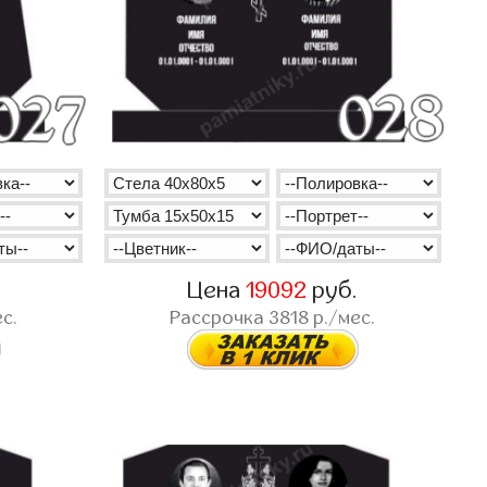
.
Цена
19092
руб.
с.
Рассрочка
3818
р./мес.