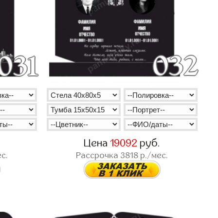
.
Цена
19092
руб.
с.
Рассрочка
3818
р./мес.