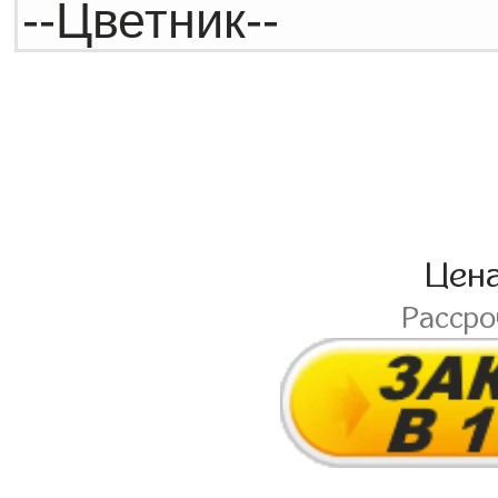
Цен
Расср