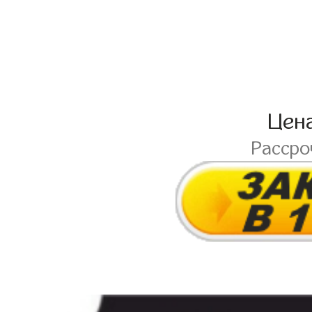
Цен
Расср