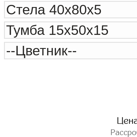
Цен
Расср