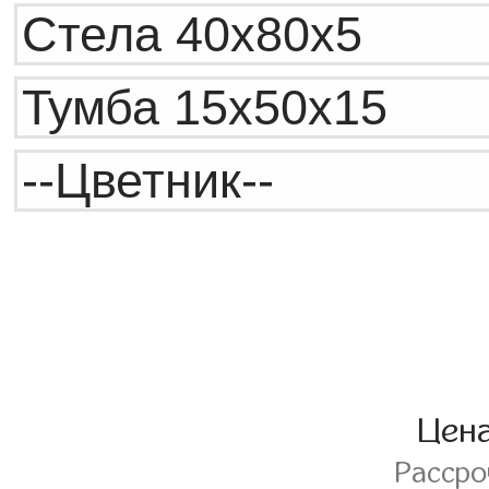
Цен
Расср