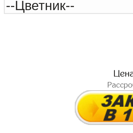
Цен
Расср