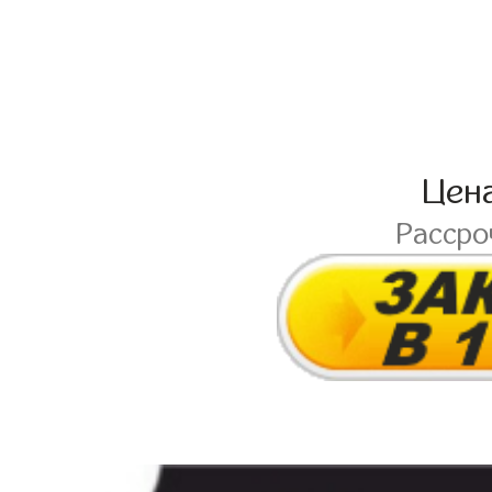
Цен
Расср