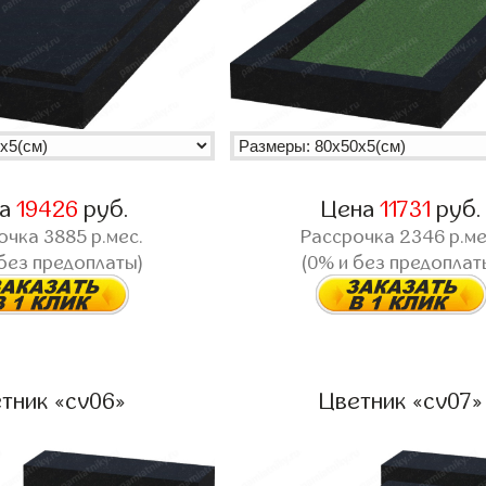
на
19426
руб.
Цена
11731
руб.
очка
3885
р.мес.
Рассрочка
2346
р.ме
 без предоплаты)
(0% и без предоплат
тник «cv06»
Цветник «cv07»