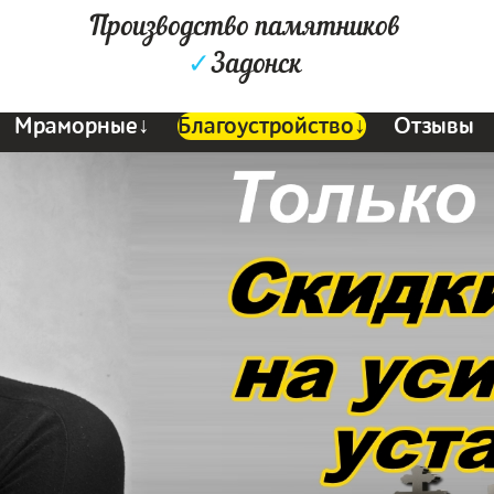
Производство памятников
✓
Задонск
Мраморные↓
Благоустройство↓
Отзывы