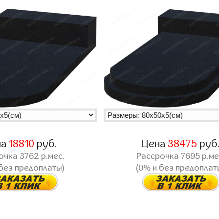
на
18810
руб.
Цена
38475
руб
очка
3762
р.мес.
Рассрочка
7695
р.ме
 без предоплаты)
(0% и без предоплат