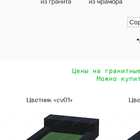
•
Цены на гранитны
Можно купи
Цветник «cv01»
Цве