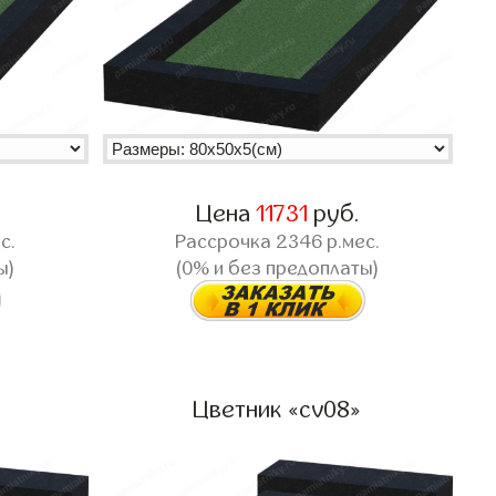
Цена
11731
руб.
с.
Рассрочка
2346
р.мес.
ы)
(0% и без предоплаты)
Цветник «cv08»