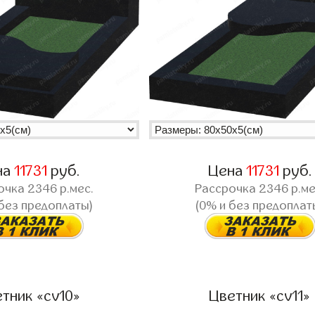
на
11731
руб.
Цена
11731
руб.
очка
2346
р.мес.
Рассрочка
2346
р.ме
 без предоплаты)
(0% и без предоплат
тник «cv10»
Цветник «cv11»