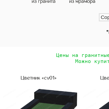
•
Цены на гранитны
Можно купи
Цветник «cv01»
Цве