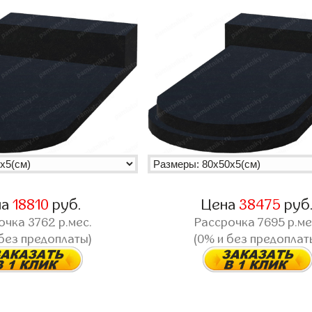
на
18810
руб.
Цена
38475
руб
очка
3762
р.мес.
Рассрочка
7695
р.ме
 без предоплаты)
(0% и без предоплат