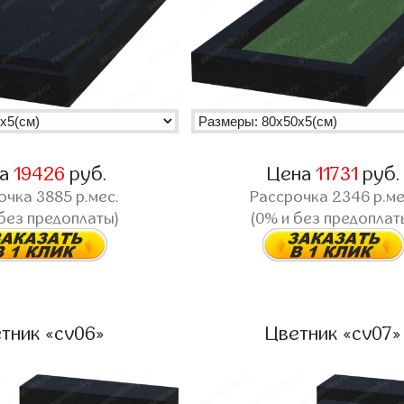
на
19426
руб.
Цена
11731
руб.
очка
3885
р.мес.
Рассрочка
2346
р.ме
 без предоплаты)
(0% и без предоплат
тник «cv06»
Цветник «cv07»