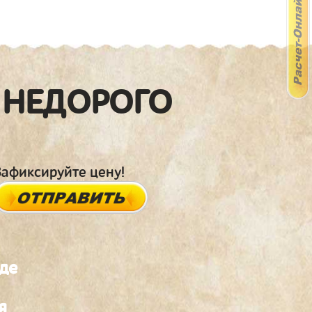
 НЕДОРОГО
Зафиксируйте цену!
де
я