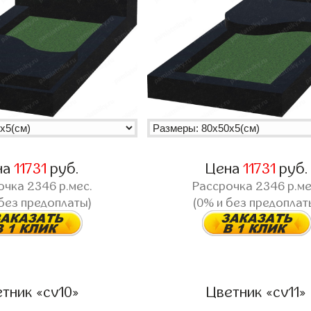
на
11731
руб.
Цена
11731
руб.
очка
2346
р.мес.
Рассрочка
2346
р.ме
 без предоплаты)
(0% и без предоплат
тник «cv10»
Цветник «cv11»