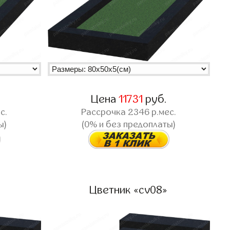
Цена
11731
руб.
с.
Рассрочка
2346
р.мес.
ы)
(0% и без предоплаты)
Цветник «cv08»