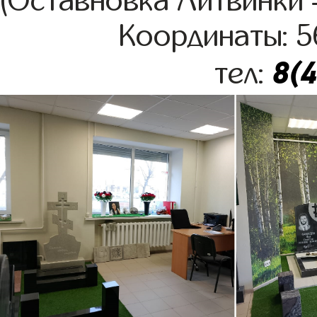
(Оставновка Литвинки –
Координаты: 5
8(
тел: