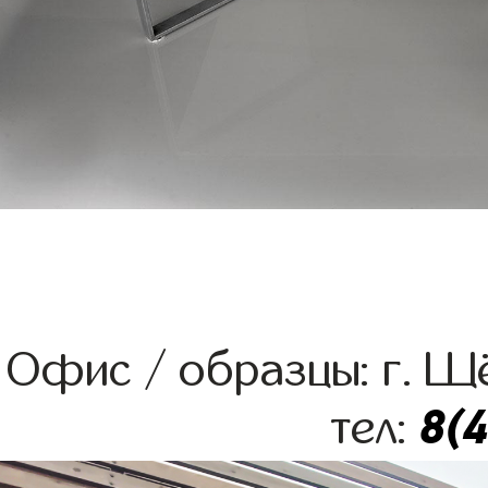
Офис / образцы: г. Щё
8(
тел: