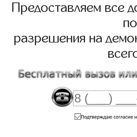
Предоставляем все д
по
разрешения на демо
всег