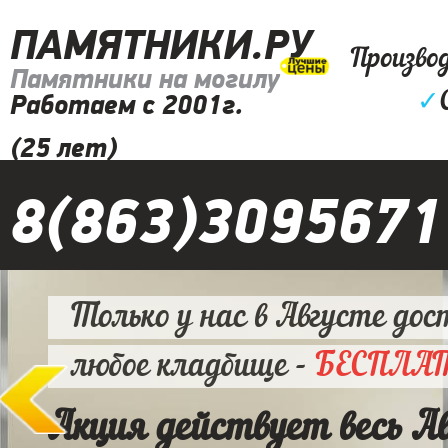
ПАМЯТНИКИ.РУ
Произво
Памятники на могилу
✓
Работаем с 2001г.
(25 лет)
8(863)3095671
Только у нас в Августе дос
любое кладбище -
БЕСПЛА
Акция действует весь А