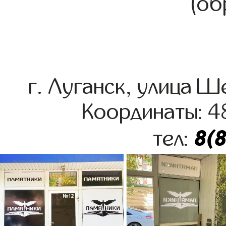
(об
г. Луганск, улица 
Координаты: 4
8(
тел: