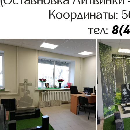
(Оставновка Литвинки –
Координаты: 5
8(
тел: