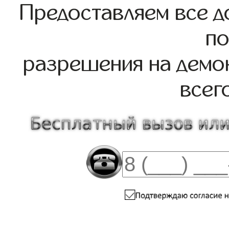
Предоставляем все д
по
разрешения на демо
всег