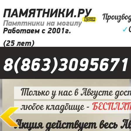
ПАМЯТНИКИ.РУ
Произво
Памятники на могилу
✓
Работаем с 2001г.
(25 лет)
8(863)3095671
Только у нас в Августе дос
любое кладбище -
БЕСПЛА
Акция действует весь А