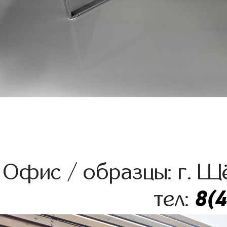
Офис / образцы: г. Щё
8(
тел: