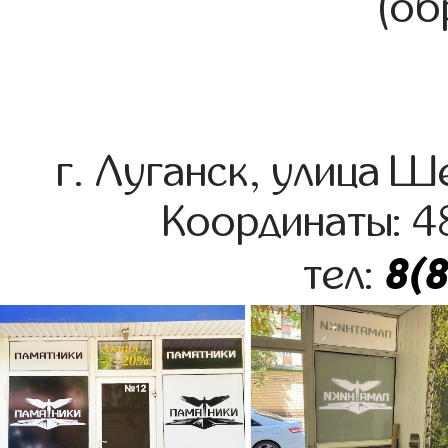
(об
г. Луганск, улица 
Координаты: 4
8(
тел: