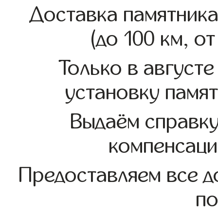
Доставка памятника
(до 100 км, о
Только в августе
установку памят
Выдаём справк
компенсаци
Предоставляем все д
по