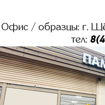
Офис / образцы: г. Щё
8(
тел: