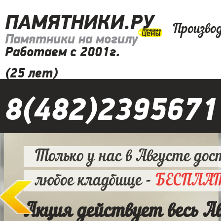
ПАМЯТНИКИ.РУ
Произво
Памятники на могилу
Работаем с 2001г.
(25 лет)
8(482)2395671
Только у нас в Августе дос
любое кладбище -
БЕСПЛА
Акция действует весь А